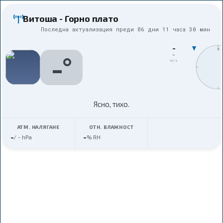
Витоша - Горно плато
Последна актуализация преди
86 дни 11 часа 30 мин
-
N
-
°
-
m/s
Ясно,
тихо
.
АТМ. НАЛЯГАНЕ
ОТН. ВЛАЖНОСТ
-
-
/
-
hPa
% RH