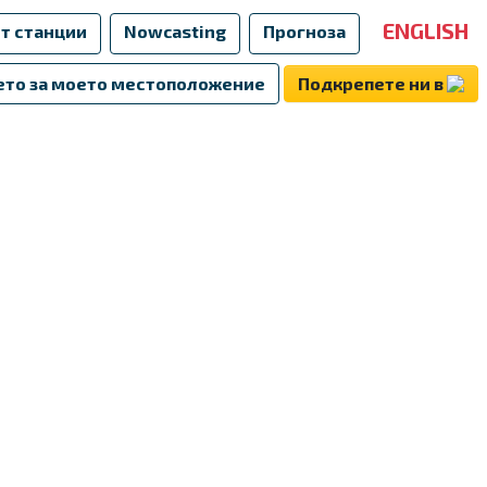
ENGLISH
т станции
Nowcasting
Прогноза
то за моето местоположение
Подкрепете ни в