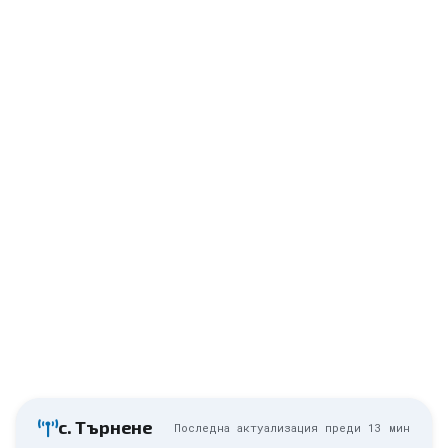
с. Търнене
Последна актуализация преди
13 мин