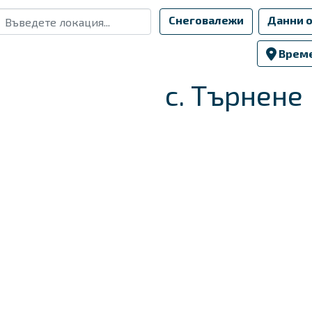
Снеговалежи
Данни о
Време
с. Търнене