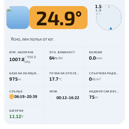
1.5
24.9
°
N
3.0
m/s
Ясно,
лек полъх от юг
.
АТМ. НАЛЯГАНЕ
ОТН. ВЛАЖНОСТ
ВАЛЕЖИ
/
998.8
64
0.0
% RH
mm
1007.8
hPa
БАЗА НА ОБЛАЦИТЕ
ТОЧКА НА ОРОСЯВАНЕ
СЛЪНЧЕВА РАДИАЦИЯ
975
17.7
0
m
°C
W/m²
СЛЪНЦЕ
ЛУНА
НАДМОРСКА ВИСОЧИНА
06:19
–
20:39
75
m
00:12
–
16:22
БАТЕРИЯ
11.12
V